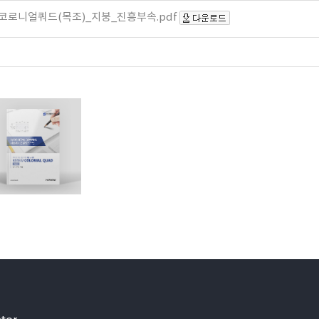
코로니얼쿼드(목조)_지붕_진흥부속.pdf