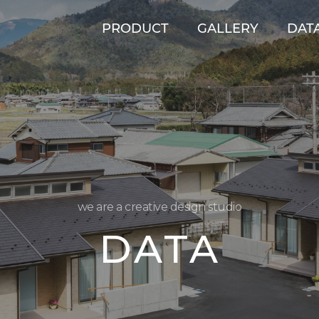
PRODUCT
GALLERY
DAT
we are a creative design studio
DATA