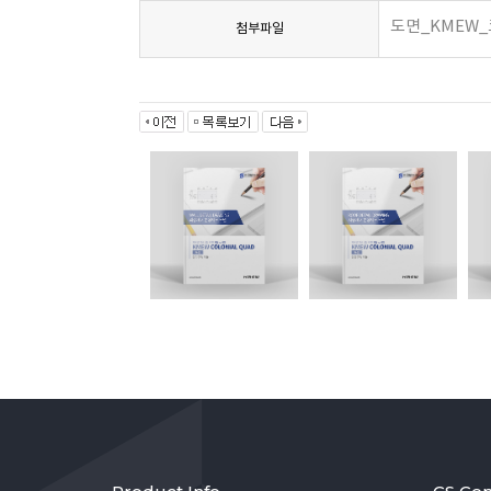
도면_KMEW_
첨부파일